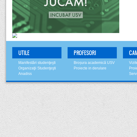
UTILE
PROFESORI
CA
Manifestări studenţeşti
Broșura academică USV
Vizi
Organizaţii Studenţeşti
Proiecte in derulare
Proi
Anadiss
Serv