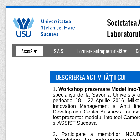
Societatea 
Laboratorul
Acasă
S.A.S.
Formare antreprenorială
Co
Contact
DESCRIEREA ACTIVITĂŢII CDI
1.
Workshop prezentare Model Into-
specialiști de la Savonia University 
perioada 18 - 22 Aprilie 2016, Miika 
Innovation Management și Antti I
Development Center Business, Tourism an
fost prezentat modelul Into-tool Camer
și ASSIST Suceava.
2. Participare a membrilor INCUB
"
Simulation for entrepreneurship
"