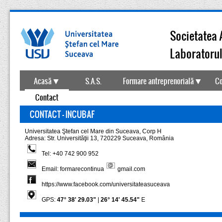
Societatea 
Laboratorul
Acasă
S.A.S.
Formare antreprenorială
Co
Contact
CONTACT - INCUBAF
Universitatea Ştefan cel Mare din Suceava, Corp H
Adresa: Str. Universităţii 13, 720229 Suceava, România
Tel: +40 742 900 952
Email: formarecontinua
gmail.com
https://www.facebook.com/universitateasuceava
GPS:
47° 38' 29.03"
|
26° 14' 45.54"
E