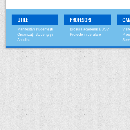
UTILE
PROFESORI
CA
Manifestări studenţeşti
Broșura academică USV
Vizi
Organizaţii Studenţeşti
Proiecte in derulare
Proi
Anadiss
Serv